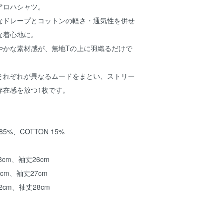
アロハシャツ。
なドレープとコットンの軽さ・通気性を併せ
な着心地に。
やかな素材感が、無地Tの上に羽織るだけで
。
それぞれが異なるムードをまとい、ストリー
存在感を放つ1枚です。
N 85%、COTTON 15%
8cm、袖丈26cm
0cm、袖丈27cm
2cm、袖丈28cm