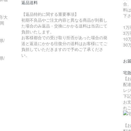
返品送料
合
料
【返品特約に関する重要事項】
下
府/大
初期不良品やご注文内容と異なる商品が到着し
/岡
た場合のみ返品・交換にかかる送料は当店にて
1万
負担いたします。
3万
お客様都合での受け取り拒否があった場合の発
10
県/
送と返送にかかる往復分の送料はお客様にてご
30
負担していただきますので予めご了承くださ
い。
県/
お
宅
【
配
レ
下
お
れ
【