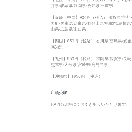
井県/岐阜県/静岡県/愛知県/三重県
【近畿・中国】900円（税込） 滋賀県/京都
阪府/兵庫県/奈良県/和歌山県/鳥取県/島根県
山県/広島県/山口県
【四国】850円（税込） 香川県/徳島県/愛媛
高知県
【九州】950円（税込） 福岡県/佐賀県/長崎
熊本県/大分県/宮崎県/鹿児島県
【沖縄県】1650円 （税込）
店頭受取
RAPPA店舗にてお引き取りいただけます。