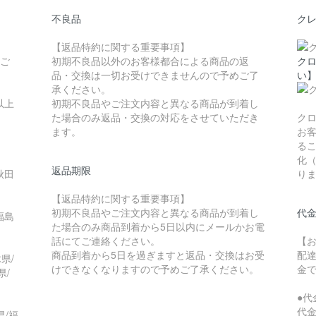
不良品
ク
。
【返品特約に関する重要事項】
てご
初期不良品以外のお客様都合による商品の返
クロ
品・交換は一切お受けできませんので予めご了
い
承ください。
以上
初期不良品やご注文内容と異なる商品が到着し
た場合のみ返品・交換の対応をさせていただき
ク
ます。
お
る
化（
返品期限
秋田
り
【返品特約に関する重要事項】
初期不良品やご注文内容と異なる商品が到着し
代
福島
た場合のみ商品到着から5日以内にメールかお電
話にてご連絡ください。
【
商品到着から5日を過ぎますと返品・交換はお受
配
県/
けできなくなりますので予めご了承ください。
金
県/
●代
代
県/福