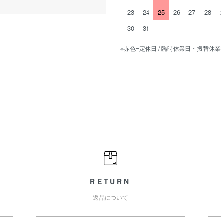
23
24
25
26
27
28
30
31
※赤色=定休日 / 臨時休業日・振替休
RETURN
返品について