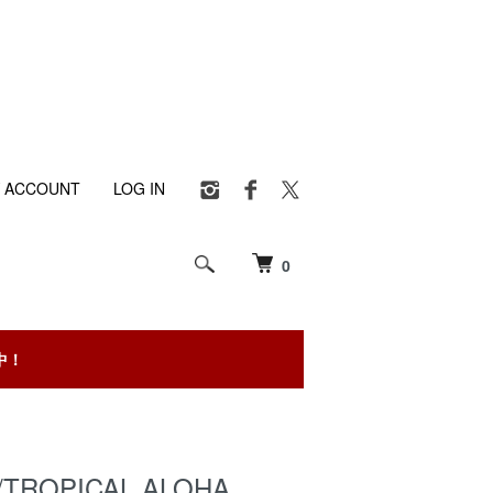
 ACCOUNT
LOG IN
0
中！
/TROPICAL ALOHA