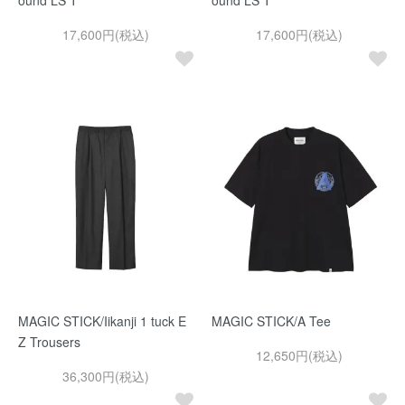
ound LS T
ound LS T
17,600円(税込)
17,600円(税込)
MAGIC STICK/Iikanji 1 tuck E
MAGIC STICK/A Tee
Z Trousers
12,650円(税込)
36,300円(税込)