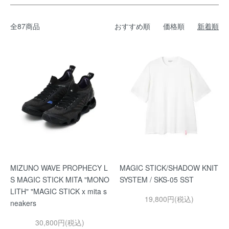
全87商品
おすすめ順
価格順
新着順
MIZUNO WAVE PROPHECY L
MAGIC STICK/SHADOW KNIT
S MAGIC STICK MITA "MONO
SYSTEM / SKS-05 SST
LITH" "MAGIC STICK x mita s
19,800円(税込)
neakers
30,800円(税込)