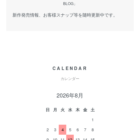
BLOG」
新作発売情報、お客様スナップ等を随時更新中です。
CALENDAR
カレンダー
2026年8月
日
月
火
水
木
金
土
1
2
3
4
5
6
7
8
9
10
11
12
13
14
15