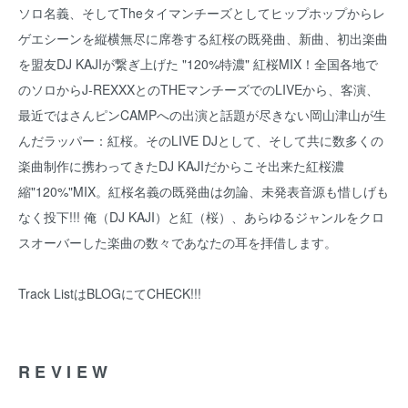
ソロ名義、そしてTheタイマンチーズとしてヒップホップからレ
ゲエシーンを縦横無尽に席巻する紅桜の既発曲、新曲、初出楽曲
を盟友DJ KAJIが繋ぎ上げた "120%特濃" 紅桜MIX！全国各地で
のソロからJ-REXXXとのTHEマンチーズでのLIVEから、客演、
最近ではさんピンCAMPへの出演と話題が尽きない岡山津山が生
んだラッパー：紅桜。そのLIVE DJとして、そして共に数多くの
楽曲制作に携わってきたDJ KAJIだからこそ出来た紅桜濃
縮"120%"MIX。紅桜名義の既発曲は勿論、未発表音源も惜しげも
なく投下!!! 俺（DJ KAJI）と紅（桜）、あらゆるジャンルをクロ
スオーバーした楽曲の数々であなたの耳を拝借します。
Track Listは
BLOG
にてCHECK!!!
REVIEW