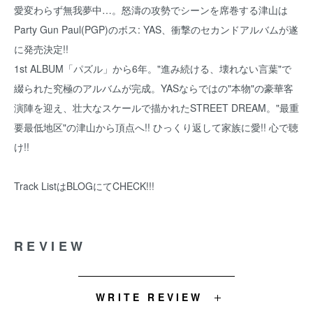
愛変わらず無我夢中…。怒濤の攻勢でシーンを席巻する津山は
Party Gun Paul(PGP)のボス: YAS、衝撃のセカンドアルバムが遂
に発売決定!!
1st ALBUM「パズル」から6年。"進み続ける、壊れない言葉"で
綴られた究極のアルバムが完成。YASならではの"本物"の豪華客
演陣を迎え、壮大なスケールで描かれたSTREET DREAM。"最重
要最低地区"の津山から頂点へ!! ひっくり返して家族に愛!! 心で聴
け!!
Track Listは
BLOG
にてCHECK!!!
REVIEW
WRITE REVIEW