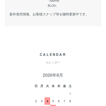
「RAPPA
BLOG」
新作発売情報、お客様スナップ等を随時更新中です。
CALENDAR
カレンダー
2026年8月
日
月
火
水
木
金
土
1
2
3
4
5
6
7
8