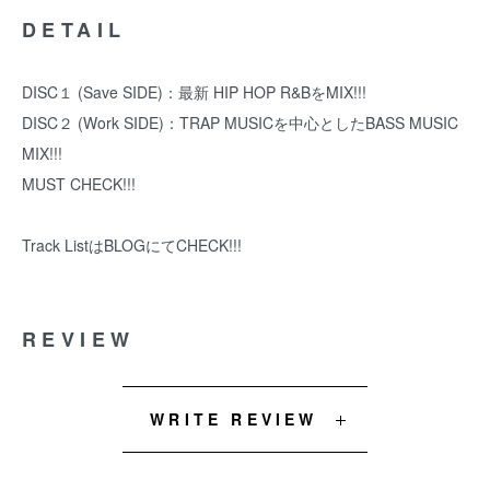
DETAIL
DISC１ (Save SIDE)：最新 HIP HOP R&BをMIX!!!
DISC２ (Work SIDE)：TRAP MUSICを中心としたBASS MUSIC
MIX!!!
MUST CHECK!!!
Track Listは
BLOG
にてCHECK!!!
REVIEW
WRITE REVIEW