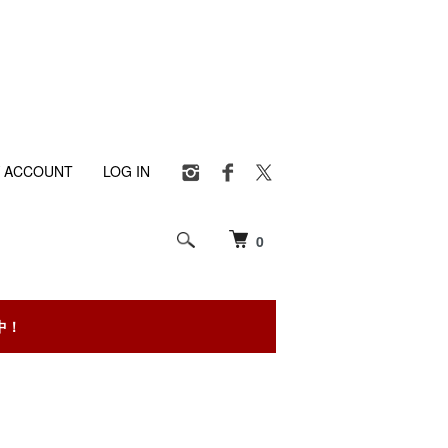
 ACCOUNT
LOG IN
0
中！