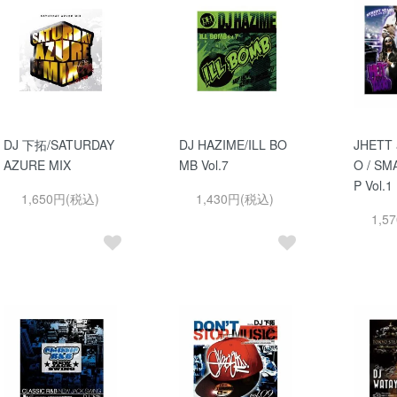
DJ 下拓/SATURDAY
DJ HAZIME/ILL BO
JHETT 
AZURE MIX
MB Vol.7
O / SM
P Vol.1
1,650円(税込)
1,430円(税込)
1,5