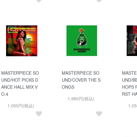
MASTERPIECE SO
MASTERPIECE SO
MASTE
UND/HOT PICKS D
UND/COVER THE S
UND/BE
ANCE HALL MIX V
ONGS
HOPS R
O.4
RST H
1,980円(税込)
1,050円(税込)
1,0