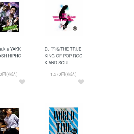
a.k.a YAKK
DJ 下拓/THE TRUE
ASH HIPHO
KING OF POP ROC
K AND SOUL
70円(税込)
1,570円(税込)