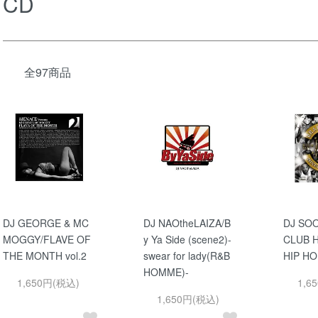
CD
全97商品
DJ GEORGE & MC
DJ NAOtheLAIZA/B
DJ SO
MOGGY/FLAVE OF
y Ya Side (scene2)-
CLUB H
THE MONTH vol.2
swear for lady(R&B
HIP HO
HOMME)-
1,650円(税込)
1,6
1,650円(税込)