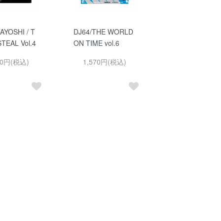
AYOSHI / T
DJ64/THE WORLD
TEAL Vol.4
ON TIME vol.6
30円(税込)
1,570円(税込)