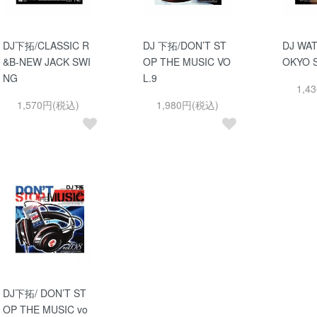
DJ下拓/CLASSIC R
DJ 下拓/DON’T ST
DJ WAT
&B-NEW JACK SWI
OP THE MUSIC VO
OKYO S
NG
L.9
1,4
1,570円(税込)
1,980円(税込)
DJ下拓/ DON’T ST
OP THE MUSIC vo