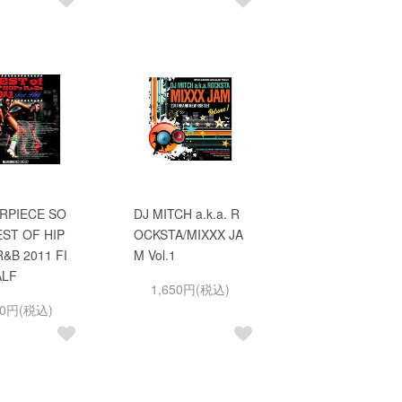
RPIECE SO
DJ MITCH a.k.a. R
ST OF HIP
OCKSTA/MIXXX JA
&B 2011 FI
M Vol.1
ALF
1,650円(税込)
50円(税込)