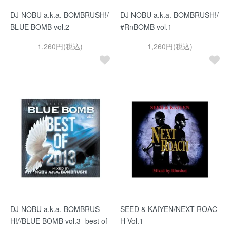
DJ NOBU a.k.a. BOMBRUSH!/
DJ NOBU a.k.a. BOMBRUSH!/
BLUE BOMB vol.2
#RnBOMB vol.1
1,260円(税込)
1,260円(税込)
DJ NOBU a.k.a. BOMBRUS
SEED & KAIYEN/NEXT ROAC
H!//BLUE BOMB vol.3 -best of
H Vol.1