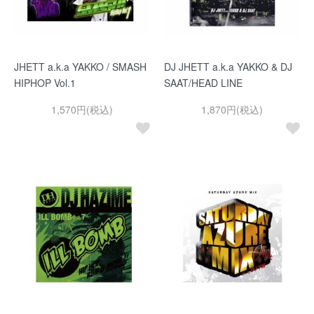
JHETT a.k.a YAKKO / SMASH
DJ JHETT a.k.a YAKKO & DJ
HIPHOP Vol.1
SAAT/HEAD LINE
1,570円(税込)
1,870円(税込)