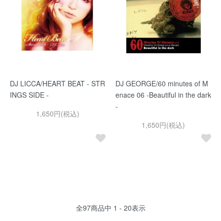
DJ LICCA/HEART BEAT - STR
DJ GEORGE/60 minutes of M
INGS SIDE -
enace 06 -Beautiful in the dark
-
1,650円(税込)
1,650円(税込)
全
97
商品中
1 - 20
表示