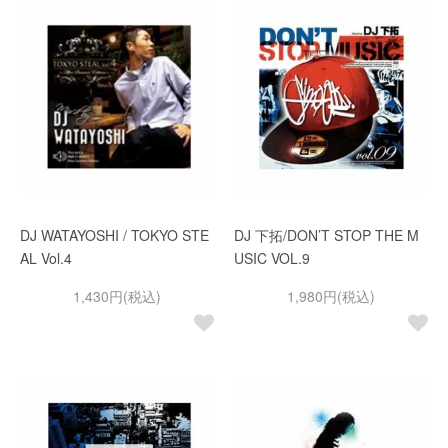
DJ WATAYOSHI / TOKYO STE
DJ 下拓/DON’T STOP THE M
AL Vol.4
USIC VOL.9
1,430円(税込)
1,980円(税込)