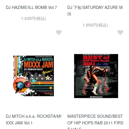
DJ HAZIME/ILL BOMB Vol.7
DJ 下拓/SATURDAY AZURE M
IX
1,430円(税込)
1,650円(税込)
DJ MITCH a.k.a. ROCKSTA/MI
MASTERPIECE SOUND/BEST
XXX JAM Vol.1
OF HIP HOPS R&B 2011 FIRS