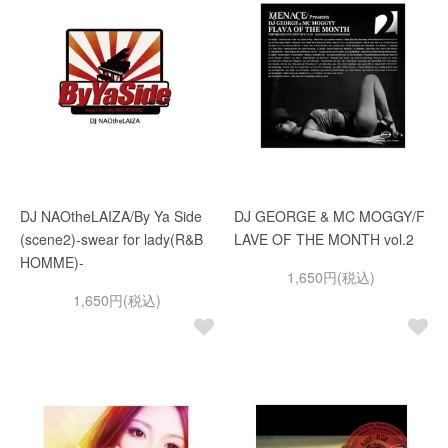
DJ NAOtheLAIZA/By Ya Side
DJ GEORGE & MC MOGGY/F
(scene2)-swear for lady(R&B
LAVE OF THE MONTH vol.2
HOMME)-
1,650円(税込)
1,650円(税込)