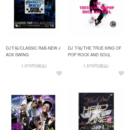
DJ下拓/CLASSIC R&B-NEW J
DJ 下拓/THE TRUE KING OF
ACK SWING
POP ROCK AND SOUL
1,570円(税込)
1,570円(税込)